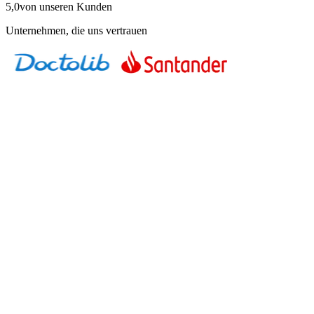
5,0
von unseren Kunden
Unternehmen, die uns vertrauen
01
Der Romandie Fokus
Der französischsprachige Schweizer Markt ist kompakt aber kaufkrä
Romandie braucht lokale Expertise.
02
Das EPFL Ökosystem